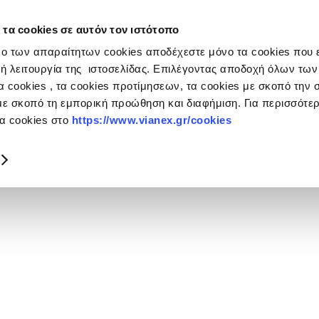
 τα cookies σε αυτόν τον ιστότοπο
ний Giannakopoulos Group
ο των απαραίτητων cookies αποδέχεστε μόνο τα cookies που ε
ή λειτουργία της ιστοσελίδας. Επιλέγοντας αποδοχή όλων των
 cookies , τα cookies προτίμησεων, τα cookies με σκοπό την σ
με σκοπό τη εμπορική προώθηση και διαφήμιση. Για περισσότ
τα cookies στο
https://www.vianex.gr/cookies