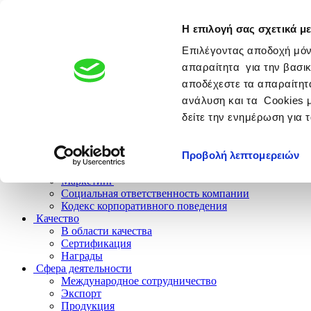
Η επιλογή σας σχετικά με
ФАРМАЦЕВТИЧЕСКАЯ КОМПАНИЯ
Член группы компа
Επιλέγοντας αποδοχή μόν
απαραίτητα για την βασικ
αποδέχεστε τα απαραίτητα
ανάλυση και τα Cookies 
Компания
δείτε την ενημέρωση για 
История
Будущее
Культура компании
Προβολή λεπτομερειών
Исследования
Человеческие ресурсы
Маркетинг
Социальная ответственность компании
Кодекс корпоративного поведения
Качество
В области качества
Сертификация
Награды
Сфера деятельности
Международное сотрудничество
Экспорт
Продукция