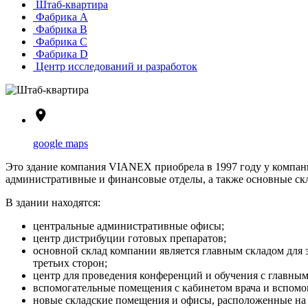
Штаб-квартира
Фабрика А
Фабрика B
Фабрика С
Фабрика D
Центр исследований и разработок
google maps
Это здание компания VIANEX приобрела в 1997 году у компан
административные и финансовые отделы, а также основные ск
В здании находятся:
центральные административные офисы;
центр дистрибуции готовых препаратов;
основной склад компании является главным складом дл
третьих сторон;
центр для проведения конференций и обучения с главным
вспомогательные помещения с кабинетом врача и вспомо
новые складские помещения и офисы, расположенные на 