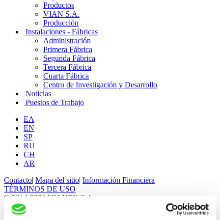
Productos
VIAN S.A.
Producción
Instalaciones - Fábricas
Administración
Primera Fábrica
Segunda Fábrica
Tercera Fábrica
Cuarta Fábrica
Centro de Investigación y Desarrollo
Noticias
Puestos de Trabajo
ΕΛ
EN
SP
RU
CH
AR
Contacto
|
Mapa del sitio
|
Información Financiera
TÉRMINOS DE USO
© 2014-2026 VIANEX S.A.
Designed © Developed by Clickhouse