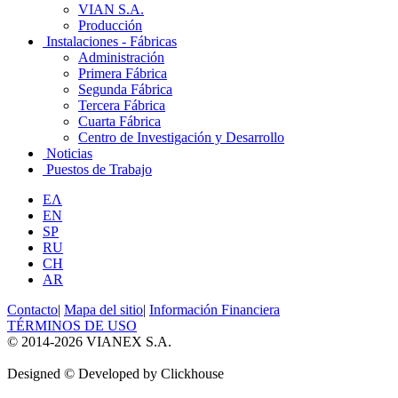
VIAN S.A.
Producción
Instalaciones - Fábricas
Administración
Primera Fábrica
Segunda Fábrica
Tercera Fábrica
Cuarta Fábrica
Centro de Investigación y Desarrollo
Noticias
Puestos de Trabajo
ΕΛ
EN
SP
RU
CH
AR
Contacto
|
Mapa del sitio
|
Información Financiera
TÉRMINOS DE USO
© 2014-2026 VIANEX S.A.
Designed © Developed by Clickhouse