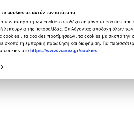
 τα cookies σε αυτόν τον ιστότοπο
ulos
ο των απαραίτητων cookies αποδέχεστε μόνο τα cookies που ε
ή λειτουργία της ιστοσελίδας. Επιλέγοντας αποδοχή όλων των
 cookies , τα cookies προτίμησεων, τα cookies με σκοπό την σ
με σκοπό τη εμπορική προώθηση και διαφήμιση. Για περισσότ
τα cookies στο
https://www.vianex.gr/cookies