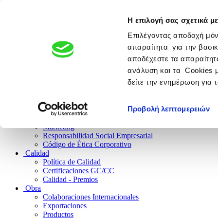
Η επιλογή σας σχετικά με
EMPRESA FARMACEUTICA
Empresa del Grupo Giannakopo
Επιλέγοντας αποδοχή μόν
απαραίτητα για την βασικ
αποδέχεστε τα απαραίτητα
ανάλυση και τα Cookies 
Empresa
δείτε την ενημέρωση για 
Historia
Evolución
Espíritu
Προβολή λεπτομερειών
Investigación
Recursos Humanos
Marketing
Responsabilidad Social Empresarial
Código de Ética Corporativo
Calidad
Política de Calidad
Certificaciones GC/CC
Calidad - Premios
Obra
Colaboraciones Internacionales
Exportaciones
Productos