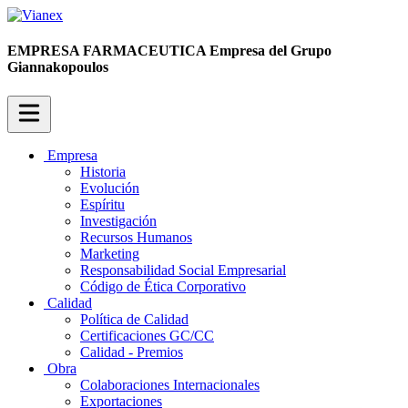
EMPRESA FARMACEUTICA
Empresa del Grupo
Giannakopoulos
Empresa
Historia
Evolución
Espíritu
Investigación
Recursos Humanos
Marketing
Responsabilidad Social Empresarial
Código de Ética Corporativo
Calidad
Política de Calidad
Certificaciones GC/CC
Calidad - Premios
Obra
Colaboraciones Internacionales
Exportaciones