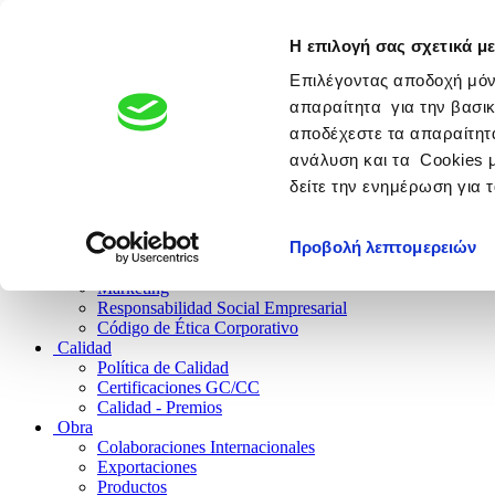
Η επιλογή σας σχετικά με
EMPRESA FARMACEUTICA
Empresa del Grupo Giannakopo
Επιλέγοντας αποδοχή μόν
απαραίτητα για την βασικ
αποδέχεστε τα απαραίτητα
ανάλυση και τα Cookies 
Empresa
δείτε την ενημέρωση για 
Historia
Evolución
Espíritu
Προβολή λεπτομερειών
Investigación
Recursos Humanos
Marketing
Responsabilidad Social Empresarial
Código de Ética Corporativo
Calidad
Política de Calidad
Certificaciones GC/CC
Calidad - Premios
Obra
Colaboraciones Internacionales
Exportaciones
Productos