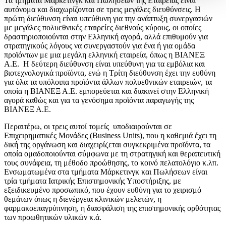
Τα τμήματα Μάρκετινγκ και Πωλήσεων της Εταιρείας είναι
αυτόνομα και διαχωρίζονται σε τρεις μεγάλες διευθύνσεις. Η
πρώτη διεύθυνση είναι υπεύθυνη για την ανάπτυξη συνεργασιών
με μεγάλες πολυεθνικές εταιρείες διεθνούς κύρους, οι οποίες
δραστηριοποιούνται στην Ελληνική αγορά, αλλά επιθυμούν για
στρατηγικούς λόγους να συνεργαστούν για ένα ή για ομάδα
προϊόντων με μια μεγάλη ελληνική εταιρεία, όπως η ΒΙΑΝΕΞ
Α.Ε. Η δεύτερη διεύθυνση είναι υπεύθυνη για τα εμβόλια και
βιοτεχνολογικά προϊόντα, ενώ η Τρίτη διεύθυνση έχει την ευθύνη
για όλα τα υπόλοιπα προϊόντα άλλων πολυεθνικών εταιρειών, τα
οποία η ΒΙΑΝΕΞ Α.Ε. εμπορεύεται και διακινεί στην Ελληνική
αγορά καθώς και για τα γενόσημα προϊόντα παραγωγής της
ΒΙΑΝΕΞ Α.Ε.
Περαιτέρω, οι τρεις αυτοί τομείς υποδιαιρούνται σε
Επιχειρηματικές Μονάδες (Business Units), που η καθεμιά έχει τη
δική της οργάνωση και διαχειρίζεται συγκεκριμένα προϊόντα, τα
οποία ομαδοποιούνται σύμφωνα με τη στρατηγική και θεραπευτική
τους συνάφεια, τη μέθοδο προώθησης, το κοινό πελατολόγιο κ.λπ.
Ενσωματωμένα στα τμήματα Μάρκετινγκ και Πωλήσεων είναι
τρία τμήματα Ιατρικής Επιστημονικής Υποστήριξης, με
εξειδικευμένο προσωπικό, που έχουν ευθύνη για το χειρισμό
θεμάτων όπως η διενέργεια κλινικών μελετών, η
φαρμακοεπαγρύπνηση, η διασφάλιση της επιστημονικής ορθότητας
των προωθητικών υλικών κ.ά.