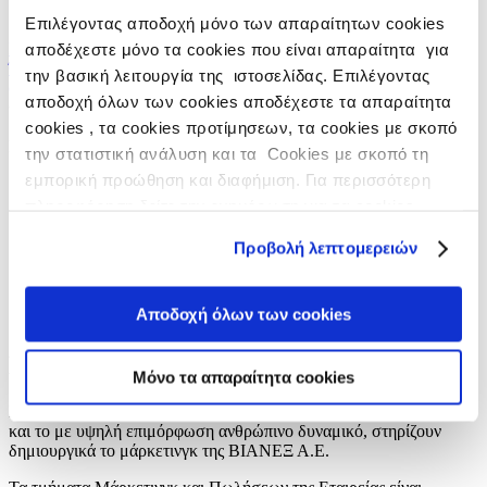
AR
Επιλέγοντας αποδοχή μόνο των απαραίτητων cookies
Επικοινωνία
|
Χάρτης
|
Οικονομικά Στοιχεία
αποδέχεστε μόνο τα cookies που είναι απαραίτητα για
Όροι χρήσης
|
Πολιτική Προστασίας Προσωπικών Δεδομένων
την βασική λειτουργία της ιστοσελίδας. Επιλέγοντας
(Απορρήτου)
|
Πολιτική cookies
αποδοχή όλων των cookies αποδέχεστε τα απαραίτητα
© 2014-2026 BIANEΞ Α.Ε.
cookies , τα cookies προτίμησεων, τα cookies με σκοπό
Designed © Developed by Clickhouse
την στατιστική ανάλυση και τα Cookies με σκοπό τη
εμπορική προώθηση και διαφήμιση. Για περισσότερη
Ιστορία
Εξέλιξη
πληροφόρηση δείτε την ενημέρωση για τα cookies
Πνεύμα
στο
https://www.vianex.gr/cookies
Έρευνα
Προβολή λεπτομερειών
Ανθρώπινο Δυναμικό
Marketing
Εταιρική Κοινωνική Ευθύνη
Αποδοχή όλων των cookies
Εταιρικός Κώδικας Δεοντολογίας
Εμπορία- Προώθηση
Μόνο τα απαραίτητα cookies
Η πολύχρονη γνώση και εμπειρία από την ελληνική αγορά καθώς
και το με υψηλή επιμόρφωση ανθρώπινο δυναμικό, στηρίζουν
δημιουργικά το μάρκετινγκ της ΒΙΑΝΕΞ Α.Ε.