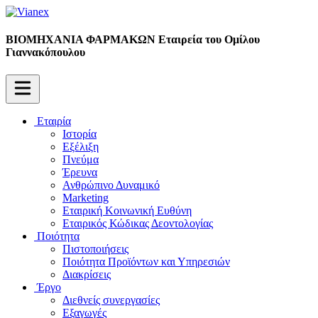
ΒΙΟΜΗΧΑΝΙΑ ΦΑΡΜΑΚΩΝ
Εταιρεία του Ομίλου
Γιαννακόπουλου
Εταιρία
Ιστορία
Εξέλιξη
Πνεύμα
Έρευνα
Ανθρώπινο Δυναμικό
Marketing
Εταιρική Κοινωνική Ευθύνη
Εταιρικός Κώδικας Δεοντολογίας
Ποιότητα
Πιστοποιήσεις
Ποιότητα Προϊόντων και Υπηρεσιών
Διακρίσεις
Έργο
Διεθνείς συνεργασίες
Εξαγωγές