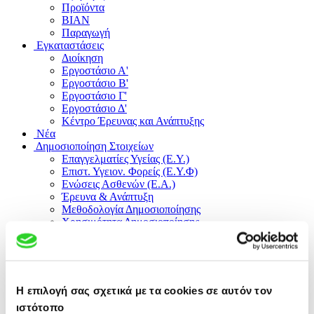
Προϊόντα
ΒΙΑΝ
Παραγωγή
Εγκαταστάσεις
Διοίκηση
Εργοστάσιο Α'
Εργοστάσιο B'
Εργοστάσιο Γ'
Εργοστάσιο Δ'
Κέντρο Έρευνας και Ανάπτυξης
Νέα
Δημοσιοποίηση Στοιχείων
Επαγγελματίες Υγείας (Ε.Υ.)
Επιστ. Υγειον. Φορείς (Ε.Υ.Φ)
Ενώσεις Ασθενών (Ε.Α.)
Έρευνα & Ανάπτυξη
Μεθοδολογία Δημοσιοποίησης
Χρησιμότητα Δημοσιοποίησης
Θέσεις Εργασίας
ΕΛ
EN
SP
Η επιλογή σας σχετικά με τα cookies σε αυτόν τον
RU
ιστότοπο
CH