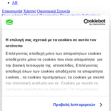
AR
Επικοινωνία
|
Χάρτης
|
Οικονομικά Στοιχεία
Όροι χρήσης
|
Πολιτική Προστασίας Προσωπικών Δεδομένων
(Απορρήτου)
|
Πολιτική cookies
© 2014-2026 BIANEΞ Α.Ε.
Designed © Developed by Clickhouse
Η επιλογή σας σχετικά με τα cookies σε αυτόν τον
Ιστορία
ιστότοπο
Εξέλιξη
Πνεύμα
Επιλέγοντας αποδοχή μόνο των απαραίτητων cookies
Έρευνα
αποδέχεστε μόνο τα cookies που είναι απαραίτητα για
Ανθρώπινο Δυναμικό
Marketing
την βασική λειτουργία της ιστοσελίδας. Επιλέγοντας
Εταιρική Κοινωνική Ευθύνη
αποδοχή όλων των cookies αποδέχεστε τα απαραίτητα
Εταιρικός Κώδικας Δεοντολογίας
cookies , τα cookies προτίμησεων, τα cookies με σκοπό
Ποιότητα στην Παραγωγή - Φροντίδα για
την στατιστική ανάλυση και τα Cookies με σκοπό τη
τον Άνθρωπο
εμπορική προώθηση και διαφήμιση. Για περισσότερη
πληροφόρηση δείτε την ενημέρωση για τα cookies
στο
https://www.vianex.gr/cookies
Προβολή λεπτομερειών
Τα θεμέλια που έθεσε ο Ιδρυτής Παύλος Γιαννακόπουλος και
έφερε τη ΒΙΑΝΕΞ σε θέση υπεροχής και στην κορυφή της