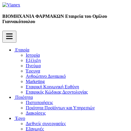
ΒΙΟΜΗΧΑΝΙΑ ΦΑΡΜΑΚΩΝ
Εταιρεία του Ομίλου
Γιαννακόπουλου
Εταιρία
Ιστορία
Εξέλιξη
Πνεύμα
Έρευνα
Ανθρώπινο Δυναμικό
Marketing
Εταιρική Κοινωνική Ευθύνη
Εταιρικός Κώδικας Δεοντολογίας
Ποιότητα
Πιστοποιήσεις
Ποιότητα Προϊόντων και Υπηρεσιών
Διακρίσεις
Έργο
Διεθνείς συνεργασίες
Εξαγωγές