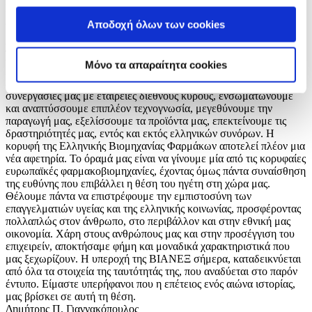
Ελληνικής Βιομηχανίας Φαρμάκων, είναι στέρεα και ακλόνητα.
Αποτελούν δε εγγύηση, αλλά και εφαλτήριο για την κάθε επόμενη
Αποδοχή όλων των cookies
μέρα. Συνεχίζουμε την ανοδική μας πορεία και την στηρίζουμε
χάρη σε μια σειρά από αλληλοτροφοδοτούμενες στρατηγικές
επιλογές που εφαρμόζονται με συνέπεια σε όλο το φάσμα
Μόνο τα απαραίτητα cookies
λειτουργίας μας. Επενδύουμε σε νέες υπερσύγχρονες
εργοστασιακές μονάδες και εγκαταστάσεις, αυξάνουμε τις
συνεργασίες μας με εταιρείες διεθνούς κύρους, ενσωματώνουμε
και αναπτύσσουμε επιπλέον τεχνογνωσία, μεγεθύνουμε την
παραγωγή μας, εξελίσσουμε τα προϊόντα μας, επεκτείνουμε τις
δραστηριότητές μας, εντός και εκτός ελληνικών συνόρων. Η
κορυφή της Ελληνικής Βιομηχανίας Φαρμάκων αποτελεί πλέον μια
νέα αφετηρία. Το όραμά μας είναι να γίνουμε μία από τις κορυφαίες
ευρωπαϊκές φαρμακοβιομηχανίες, έχοντας όμως πάντα συναίσθηση
της ευθύνης που επιβάλλει η θέση του ηγέτη στη χώρα μας.
Θέλουμε πάντα να επιστρέφουμε την εμπιστοσύνη των
επαγγελματιών υγείας και της ελληνικής κοινωνίας, προσφέροντας
πολλαπλώς στον άνθρωπο, στο περιβάλλον και στην εθνική μας
οικονομία. Χάρη στους ανθρώπους μας και στην προσέγγιση του
επιχειρείν, αποκτήσαμε φήμη και μοναδικά χαρακτηριστικά που
μας ξεχωρίζουν. Η υπεροχή της ΒΙΑΝΕΞ σήμερα, καταδεικνύεται
από όλα τα στοιχεία της ταυτότητάς της, που αναδύεται στο παρόν
έντυπο. Είμαστε υπερήφανοι που η επέτειος ενός αιώνα ιστορίας,
μας βρίσκει σε αυτή τη θέση.
Δημήτρης Π. Γιαννακόπουλος