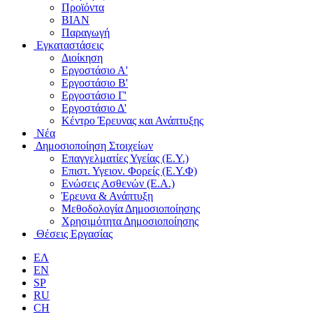
Προϊόντα
ΒΙΑΝ
Παραγωγή
Εγκαταστάσεις
Διοίκηση
Εργοστάσιο Α'
Εργοστάσιο B'
Εργοστάσιο Γ'
Εργοστάσιο Δ'
Κέντρο Έρευνας και Ανάπτυξης
Νέα
Δημοσιοποίηση Στοιχείων
Επαγγελματίες Υγείας (Ε.Υ.)
Επιστ. Υγειον. Φορείς (Ε.Υ.Φ)
Ενώσεις Ασθενών (Ε.Α.)
Έρευνα & Ανάπτυξη
Μεθοδολογία Δημοσιοποίησης
Χρησιμότητα Δημοσιοποίησης
Θέσεις Εργασίας
ΕΛ
EN
SP
RU
CH