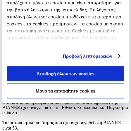
αποδέχεστε μόνο τα cookies που είναι απαραίτητα για
AR
την βασική λειτουργία της ιστοσελίδας. Επιλέγοντας
Επικοινωνία
|
Χάρτης
|
Οικονομικά Στοιχεία
αποδοχή όλων των cookies αποδέχεστε τα απαραίτητα
Όροι χρήσης
|
Πολιτική Προστασίας Προσωπικών Δεδομένων
(Απορρήτου)
|
Πολιτική cookies
cookies , τα cookies προτίμησεων, τα cookies με σκοπό
© 2014-2026 BIANEΞ Α.Ε.
την στατιστική ανάλυση και τα Cookies με σκοπό τη
εμπορική προώθηση και διαφήμιση. Για περισσότερη
Designed © Developed by Clickhouse
πληροφόρηση δείτε την ενημέρωση για τα cookies
Πιστοποιήσεις
στο
https://www.vianex.gr/cookies
Ποιότητα Προϊόντων και Υπηρεσιών
Προβολή λεπτομερειών
Διακρίσεις
Αποδοχή όλων των cookies
Σύστημα Ποιότητας - Πιστοποίηση
Ποιότητας
Μόνο τα απαραίτητα cookies
Η ποιότητα και η ασφάλεια των προϊόντων και υπηρεσιών της
ΒΙΑΝΕΞ έχει αναγνωριστεί σε Εθνικό, Ευρωπαϊκό και Παγκόσμιο
επίπεδο.
Τα πιστοποιητικά ποιότητας που έχουν χορηγηθεί στη ΒΙΑΝΕΞ
είναι 53.