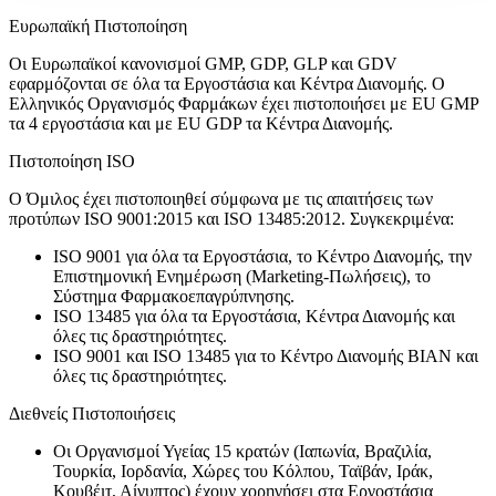
Ευρωπαϊκή Πιστοποίηση
Οι Eυρωπαϊκοί κανονισμοί GMP, GDP, GLP και GDV
εφαρμόζονται σε όλα τα Εργοστάσια και Κέντρα Διανομής. O
Ελληνικός Οργανισμός Φαρμάκων έχει πιστοποιήσει με EU GMP
τα 4 εργοστάσια και με EU GDP τα Κέντρα Διανομής.
Πιστοποίηση ISO
Ο Όμιλος έχει πιστοποιηθεί σύμφωνα με τις απαιτήσεις των
προτύπων ISO 9001:2015 και ISO 13485:2012. Συγκεκριμένα:
ISO 9001 για όλα τα Εργοστάσια, το Κέντρο Διανομής, την
Επιστημονική Ενημέρωση (Marketing-Πωλήσεις), το
Σύστημα Φαρμακοεπαγρύπνησης.
ISO 13485 για όλα τα Εργοστάσια, Κέντρα Διανομής και
όλες τις δραστηριότητες.
ISO 9001 και ΙSO 13485 για το Κέντρο Διανομής ΒΙΑΝ και
όλες τις δραστηριότητες.
Διεθνείς Πιστοποιήσεις
Οι Οργανισμοί Υγείας 15 κρατών (Ιαπωνία, Βραζιλία,
Τουρκία, Ιορδανία, Χώρες του Κόλπου, Ταϊβάν, Ιράκ,
Κουβέιτ, Αίγυπτος) έχουν χορηγήσει στα Εργοστάσια