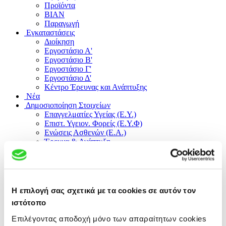
Προϊόντα
ΒΙΑΝ
Παραγωγή
Εγκαταστάσεις
Διοίκηση
Εργοστάσιο Α'
Εργοστάσιο B'
Εργοστάσιο Γ'
Εργοστάσιο Δ'
Κέντρο Έρευνας και Ανάπτυξης
Νέα
Δημοσιοποίηση Στοιχείων
Επαγγελματίες Υγείας (Ε.Υ.)
Επιστ. Υγειον. Φορείς (Ε.Υ.Φ)
Ενώσεις Ασθενών (Ε.Α.)
Έρευνα & Ανάπτυξη
Μεθοδολογία Δημοσιοποίησης
Χρησιμότητα Δημοσιοποίησης
Θέσεις Εργασίας
ΕΛ
Η επιλογή σας σχετικά με τα cookies σε αυτόν τον
EN
ιστότοπο
SP
RU
Επιλέγοντας αποδοχή μόνο των απαραίτητων cookies
CH