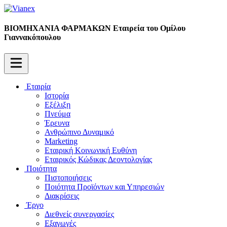
ΒΙΟΜΗΧΑΝΙΑ ΦΑΡΜΑΚΩΝ
Εταιρεία του Ομίλου
Γιαννακόπουλου
Εταιρία
Ιστορία
Εξέλιξη
Πνεύμα
Έρευνα
Ανθρώπινο Δυναμικό
Marketing
Εταιρική Κοινωνική Ευθύνη
Εταιρικός Κώδικας Δεοντολογίας
Ποιότητα
Πιστοποιήσεις
Ποιότητα Προϊόντων και Υπηρεσιών
Διακρίσεις
Έργο
Διεθνείς συνεργασίες
Εξαγωγές