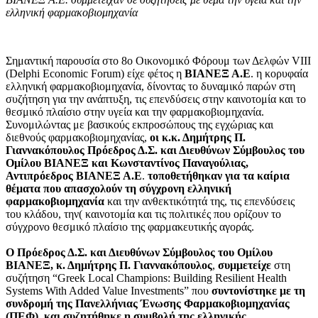
ελληνική φαρμακοβιομηχανία
Σημαντική παρουσία στο 8ο Οικονομικό Φόρουμ των Δελφών VIII
(Delphi Economic Forum) είχε φέτος η
ΒΙΑΝΕΞ Α.Ε
. η κορυφαία
ελληνική φαρμακοβιομηχανία, δίνοντας το δυναμικό παρών στη
συζήτηση για την ανάπτυξη, τις επενδύσεις στην καινοτομία και το
θεσμικό πλαίσιο στην υγεία και την φαρμακοβιομηχανία.
Συνομιλώντας με βασικούς εκπροσώπους της εγχώριας και
διεθνούς φαρμακοβιομηχανίας,
οι κ.κ. Δημήτρης Π.
Γιαννακόπουλος Πρόεδρος Δ.Σ. και Διευθύνων Σύμβουλος του
Ομίλου ΒΙΑΝΕΞ και Κωνσταντίνος Παναγούλιας,
Αντιπρόεδρος ΒΙΑΝΕΞ Α.Ε
.
τοποθετήθηκαν για τα καίρια
θέματα που απασχολούν τη σύγχρονη ελληνική
φαρμακοβιομηχανία
και την ανθεκτικότητά της, τις επενδύσεις
του κλάδου, την( καινοτομία και τις πολιτικές που ορίζουν το
σύγχρονο θεσμικό πλαίσιο της φαρμακευτικής αγοράς.
Ο Πρόεδρος Δ.Σ. και Διευθύνων Σύμβουλος του Ομίλου
ΒΙΑΝΕΞ, κ. Δημήτρης Π. Γιαννακόπουλος
,
συμμετείχε
στη
συζήτηση “Greek Local Champions: Building Resilient Health
Systems With Added Value Investments” που
συντονίστηκε με τη
συνδρομή της Πανελλήνιας Ένωσης Φαρμακοβιομηχανίας
(ΠΕΦ), και συζητήθηκε η συμβολή της ελληνικής