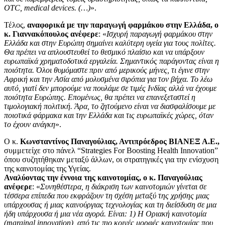
OTC, medical devices. (…)
».
Τέλος,
αναφορικά με την παραγωγή φαρμάκου στην Ελλάδα, ο
κ. Γιαννακόπουλος ανέφερε
: «
Ισχυρή παραγωγή φαρμάκου στην
Ελλάδα και στην Ευρώπη σημαίνει καλύτερη υγεία για τους πολίτες.
Θα πρέπει να απλουστευθεί το θεσμικό πλαίσιο και να υπάρξουν
ευρωπαϊκά χρηματοδοτικά εργαλεία. Σημαντικός παράγοντας είναι η
ποιότητα. Όλοι θυμόμαστε πριν από μερικούς μήνες, τι έγινε στην
Αφρική και την Ασία από μολυσμένα σιρόπια για τον βήχα. Το λέω
αυτό, γιατί δεν μπορούμε να πουλάμε σε τιμές Ινδίας αλλά να έχουμε
ποιότητα Ευρώπης. Επομένως, θα πρέπει να επανεξεταστεί η
τιμολογιακή πολιτική. Άρα, το ζητούμενο είναι να διασφαλίσουμε με
ποιοτικά φάρμακα και την Ελλάδα και τις ευρωπαϊκές χώρες, όταν
το έχουν ανάγκη
».
Ο κ.
Κωνσταντίνος Παναγούλιας, Αντιπρόεδρος ΒΙΑΝΕΞ Α.Ε.,
συμμετείχε στο πάνελ “Strategies For Boosting Health Innovation”
όπου συζητήθηκαν μεταξύ άλλων, οι στρατηγικές για την ενίσχυση
της καινοτομίας της Υγείας.
Αναλύοντας την έννοια της καινοτομίας, ο κ. Παναγούλιας
ανέφερε
: «
Συνηθέστερα, η διάκριση των καινοτομιών γίνεται σε
τέσσερα επίπεδα που εκφράζουν τη σχέση μεταξύ της χρήσης μιας
υπάρχουσας ή μιας καινούργιας τεχνολογίας και τη διείσδυση σε μια
ήδη υπάρχουσα ή μια νέα αγορά. Είναι: 1) Η Οριακή καινοτομία
(marginal innovation), από τις πιο κοινές μορφές καινοτομίας που