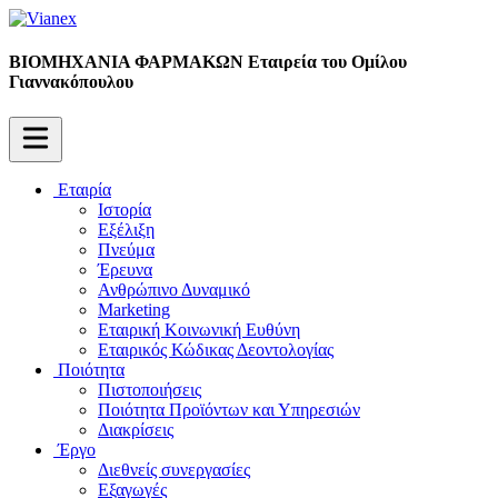
ΒΙΟΜΗΧΑΝΙΑ ΦΑΡΜΑΚΩΝ
Εταιρεία του Ομίλου
Γιαννακόπουλου
Εταιρία
Ιστορία
Εξέλιξη
Πνεύμα
Έρευνα
Ανθρώπινο Δυναμικό
Marketing
Εταιρική Κοινωνική Ευθύνη
Εταιρικός Κώδικας Δεοντολογίας
Ποιότητα
Πιστοποιήσεις
Ποιότητα Προϊόντων και Υπηρεσιών
Διακρίσεις
Έργο
Διεθνείς συνεργασίες
Εξαγωγές