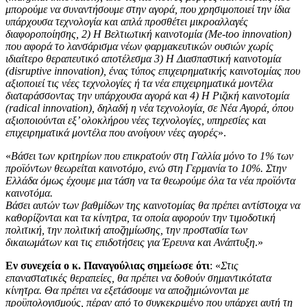
μπορούμε να συναντήσουμε στην αγορά, που χρησιμοποιεί την ίδια
υπάρχουσα τεχνολογία και απλά προσθέτει μικροαλλαγές
διαφοροποίησης, 2) Η Βελτιωτική καινοτομία (Me-too innovation)
που αφορά το λανσάρισμα νέων φαρμακευτικών ουσιών χωρίς
ιδιαίτερο θεραπευτικό αποτέλεσμα 3) Η Διασπαστική καινοτομία
(disruptive innovation), ένας τύπος επιχειρηματικής καινοτομίας που
αξιοποιεί τις νέες τεχνολογίες ή τα νέα επιχειρηματικά μοντέλα
διαταράσσοντας την υπάρχουσα αγορά και 4) Η Ριζική καινοτομία
(radical innovation), δηλαδή η νέα τεχνολογία, σε Νέα Αγορά, όπου
αξιοποιούνται εξ’ ολοκλήρου νέες τεχνολογίες, υπηρεσίες και
επιχειρηματικά μοντέλα που ανοίγουν νέες αγορές
».
«
Βάσει των κριτηρίων που επικρατούν στη Γαλλία μόνο το 1% των
προϊόντων θεωρείται καινοτόμο, ενώ στη Γερμανία το 10%. Στην
Ελλάδα όμως έχουμε μια τάση να τα θεωρούμε όλα τα νέα προϊόντα
καινοτόμα.
Βάσει αυτών των βαθμίδων της καινοτομίας θα πρέπει αντίστοιχα να
καθορίζονται και τα κίνητρα, τα οποία αφορούν την τιμοδοτική
πολιτική, την πολιτική αποζημίωσης, την προστασία των
δικαιωμάτων και τις επιδοτήσεις για Έρευνα και Ανάπτυξη
.»
Εν συνεχεία ο κ. Παναγούλιας σημείωσε ότι
: «
Στις
επαναστατικές θεραπείες, θα πρέπει να δοθούν σημαντικότατα
κίνητρα. Θα πρέπει να εξετάσουμε να αποζημιώνονται με
προϋπολογισμούς, πέραν από το συγκεκριμένο που υπάρχει αυτή τη