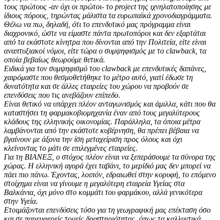
τους πρώτους -αν όχι οι πρώτοι- το project της ιχνηλατοποίησης με
ίδιους πόρους, τηρώντας μάλιστα τα ευρωπαϊκά χρονοδιαγράμματα.
Θέλω να πω, δηλαδή, ότι το επενδυτικό μας πρόγραμμα είναι
διαχρονικό, ώστε να είμαστε πάντα πρωτοπόροι και δεν εξαρτάται
από τα εκάστοτε κίνητρα που δίνονται από την Πολιτεία, είτε είναι
αναπτυξιακοί νόμοι, είτε τώρα ο συμψηφισμός με το clawback, τα
οποία βεβαίως θεωρούμε θετικά.
Ειδικά για τον συμψηφισμό του clawback με επενδυτικές δαπάνες,
χαιρόμαστε που θεσμοθετήθηκε το μέτρο αυτό, γιατί έδωσε τη
δυνατότητα και σε άλλες εταιρείες του χώρου να προβούν σε
επενδύσεις που τις ανεβάζουν επίπεδο.
Είναι θετικό να υπάρχει πλέον ανταγωνισμός και άμιλλα, κάτι που θα
καταστήσει τη φαρμακοβιομηχανία έναν από τους μεγαλύτερους
κλάδους της ελληνικής οικονομίας. Παράλληλα, τα όποια μέτρα
λαμβάνονται από την εκάστοτε κυβέρνηση, θα πρέπει βέβαια να
βγαίνουν με άξονα την ίση μεταχείριση προς όλους και όχι
κλείνοντας το μάτι σε επιλεγμένες εταιρείες.
Για τη ΒΙΑΝΕΞ, ο στόχος πλέον είναι να ξεπεράσουμε τα σύνορα της
χώρας. Η ελληνική αγορά έχει ταβάνι, το μερίδιό μας δεν μπορεί να
πάει πιο πάνω. Έχοντας, λοιπόν, εδραιωθεί στην κορυφή, το επόμενο
στοίχημα είναι να γίνουμε η μεγαλύτερη εταιρεία Υγείας στα
Βαλκάνια, όχι μόνο στο κομμάτι του φαρμάκου, αλλά γενικότερα
στην Υγεία.
Ετοιμάζονται επενδύσεις τόσο για τη γεωγραφική μας επέκταση όσο
και σε παρεμφερείς τομείς δραστηριότητας, όπως τα καλλυντικά,