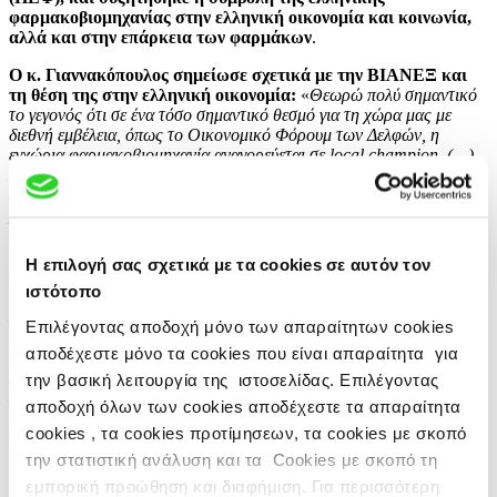
φαρμακοβιομηχανίας στην ελληνική οικονομία και κοινωνία,
αλλά και στην επάρκεια των φαρμάκων
.
Ο κ. Γιαννακόπουλος σημείωσε σχετικά με την ΒΙΑΝΕΞ και
τη θέση της στην ελληνική οικονομία:
«
Θεωρώ πολύ σημαντικό
το γεγονός ότι σε ένα τόσο σημαντικό θεσμό για τη χώρα μας με
διεθνή εμβέλεια, όπως το Οικονομικό Φόρουμ των Δελφών, η
εγχώρια φαρμακοβιομηχανία αναγορεύεται σε local champion. (…)
Η ΒΙΑΝΕΞ έχει εδραιωθεί εδώ και δύο δεκαετίες ως η μεγαλύτερη
ελληνική φαρμακοβιομηχανία. Τα τελευταία τρία χρόνια, μάλιστα,
βρίσκεται στην κορυφή μεταξύ ελληνικών και ξένων εταιρειών,
ξεπέρασε δηλαδή και τις πολυεθνικές εταιρείες που
δραστηριοποιούνται στη χώρα μας. Ενδεικτικά το 2022, κλείσαμε
Η επιλογή σας σχετικά με τα cookies σε αυτόν τον
στα 443,1εκ. Ευρώ και κατέχοντας το 10% της ελληνικής αγοράς.
ιστότοπο
(…)
Η ΒΙΑΝΕΞ από την ηγετική της θέση, έχει τη δυνατότητα ανάπτυξης
Επιλέγοντας αποδοχή μόνο των απαραίτητων cookies
νέων φαρμάκων ξεκινώντας από την έρευνα και ακολουθώντας όλα
αποδέχεστε μόνο τα cookies που είναι απαραίτητα για
τα βήματα μέχρι τον ασθενή. Αξίζει να σημειωθεί ότι είμαστε η
μοναδική εταιρεία που παράγει ενέσιμα ογκολογικά σκευάσματα στην
την βασική λειτουργία της ιστοσελίδας. Επιλέγοντας
Ελλάδα. Τα 4 υπερσύγχρονα εργοστάσια ενισχύονται σταθερά με
αποδοχή όλων των cookies αποδέχεστε τα απαραίτητα
επενδύσεις στον τεχνολογικό εξοπλισμό και παράλληλα επεκτείνονται
cookies , τα cookies προτίμησεων, τα cookies με σκοπό
οι παραγωγικές τους δυνατότητες. Θα πούμε, όμως, περισσότερα στη
συνέχεια για το θέμα αυτό
».
την στατιστική ανάλυση και τα Cookies με σκοπό τη
εμπορική προώθηση και διαφήμιση. Για περισσότερη
Ο κ. Γιαννακόπουλος σχετικά με την περίοδο της πανδημίας,