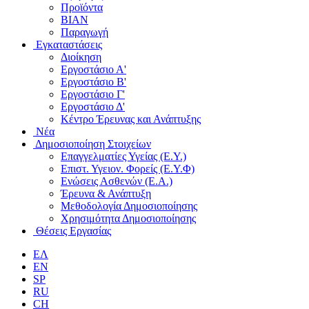
Προϊόντα
ΒΙΑΝ
Παραγωγή
Εγκαταστάσεις
Διοίκηση
Εργοστάσιο Α'
Εργοστάσιο B'
Εργοστάσιο Γ'
Εργοστάσιο Δ'
Κέντρο Έρευνας και Ανάπτυξης
Νέα
Δημοσιοποίηση Στοιχείων
Επαγγελματίες Υγείας (Ε.Υ.)
Επιστ. Υγειον. Φορείς (Ε.Υ.Φ)
Ενώσεις Ασθενών (Ε.Α.)
Έρευνα & Ανάπτυξη
Μεθοδολογία Δημοσιοποίησης
Χρησιμότητα Δημοσιοποίησης
Θέσεις Εργασίας
ΕΛ
EN
SP
RU
CH