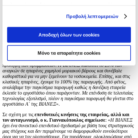
πληροφόρηση δείτε την ενημέρωση για τα cookies
σημείωσε
ότι: «
Το πρώτο φάρμακο που εγκρίθηκε παγκοσμίως στα
νοσοκομειακά πρωτόκολλα για την αντιμετώπιση του covid, ήταν η
στο
https://www.vianex.gr/cookies
δεξαμεθαζόνη. Στην Ελλάδα, το 90% της ενέσιμης δεξαμεθαζόνης
Προβολή λεπτομερειών
διατίθεται από τη ΒΙΑΝΕΞ. Μια σειρά ευρωπαϊκών χωρών που
αντιμετώπιζαν ελλείψεις ζητούσαν να αγοράσουν από εμάς σε
4πλάσια τιμή. Δεν πουλήσαμε στους ξένους, μείναμε εδώ, παρείχαμε
Αποδοχή όλων των cookies
τα προϊόντα μας στην ελληνική αγορά, παρόλο που πληρώναμε 60%
clawback. Άρα η φαρμακοβιομηχανία δεν είναι εδώ μόνο για την
κερδοφορία, είναι για να στηρίζει την κοινωνία, να στηρίζει τους
Μόνο τα απαραίτητα cookies
Έλληνες και τους ανθρώπους που ζουν στην Ελλάδα. Πάλι σε σχέση
με τον covid, οι ηπαρίνες ήταν φάρμακο πρώτης γραμμής για την
πρόληψη των θρομβώσεων. Η ΒΙΑΝΕΞ καλύπτει το 25% των
αναγκών σε ηπαρίνες χαμηλού μοριακού βάρους και συνέβαλε
καθοριστικά για να μην ξεμείνουν τα νοσοκομεία. Επίσης, και στις
κλασικές ηπαρίνες, έχουμε το 100% της παραγωγής. Από φέτος,
αναλάβαμε την παγκόσμια παραγωγή καθώς η δανέζικη εταιρεία
έκλεισε το εργοστάσιο όπου παράγονταν. Με επένδυση σε τελευταίας
τεχνολογίας εξοπλισμό, πλέον η παγκόσμια παραγωγή θα γίνεται στο
εργοστάσιο Α΄ της ΒΙΑΝΕΞ
».
Σε σχέση με τις
επενδυτικές κινήσεις της εταιρείας, αλλά και
τον ανταγωνισμό, ο κ. Γιαννακόπουλος σημείωσε
: «
Η ΒΙΑΝΕΞ
έχει ένα συνεκτικό επενδυτικό σχεδιασμό με βάση τους στρατηγικούς
μας στόχους και δεν περιμένουμε να διαμορφωθούν ευνοϊκότεροι
όροι για να τον υλοποιήσουμε. Για παράδειγμα, ολοκληρώσαμε από