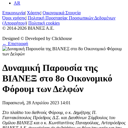
AR
Επικοινωνία
|
Χάρτης
|
Οικονομικά Στοιχεία
Όροι χρήσης
|
Πολιτική Προστασίας Προσωπικών Δεδομένων
(Απορρήτου)
|
Πολιτική cookies
© 2014-2026 BIANEΞ Α.Ε.
Designed © Developed by Clickhouse
← Επιστροφή
Δυναμική Παρουσία της
ΒΙΑΝΕΞ στο 8ο Οικονομικό
Φόρουμ των Δελφών
Παρασκευή, 28 Απριλίου 2023 14:01
Στο πλαίσιο του διεθνούς Φόρουμ, ο κ. Δημήτρης Π.
Γιαννακόπουλος Πρόεδρος Δ.Σ. και Διευθύνων Σύμβουλος του
Ομίλου ΒΙΑΝΕΞ και ο κ. Κωνσταντίνος Παναγούλιας, Αντιπρόεδρος
ΒΙΑΝΕΞ Α.Ε. συμμετείχαν σε συζητήσεις με θέμα την υγεία και την