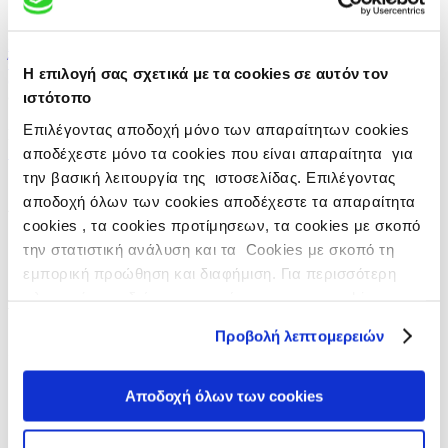
AR
Επικοινωνία
|
Χάρτης
|
Οικονομικά Στοιχεία
Όροι χρήσης
|
Πολιτική Προστασίας Προσωπικών Δεδομένων
Η επιλογή σας σχετικά με τα cookies σε αυτόν τον
(Απορρήτου)
|
Πολιτική cookies
ιστότοπο
© 2014-2026 BIANEΞ Α.Ε.
Επιλέγοντας αποδοχή μόνο των απαραίτητων cookies
Designed © Developed by Clickhouse
← Επιστροφή
αποδέχεστε μόνο τα cookies που είναι απαραίτητα για
την βασική λειτουργία της ιστοσελίδας. Επιλέγοντας
Ανανέωση και διεύρυνση της
αποδοχή όλων των cookies αποδέχεστε τα απαραίτητα
cookies , τα cookies προτίμησεων, τα cookies με σκοπό
συνεργασίας Johnson &
την στατιστική ανάλυση και τα Cookies με σκοπό τη
Johnson Innovative Medicine
εμπορική προώθηση και διαφήμιση. Για περισσότερη
πληροφόρηση δείτε την ενημέρωση για τα cookies
με τον Όμιλο ΒΙΑΝΕΞ για την
στο
https://www.vianex.gr/cookies
Προβολή λεπτομερειών
ενίσχυση της πρόσβασης των
ασθενών σε καινοτόμες
Αποδοχή όλων των cookies
θεραπείες