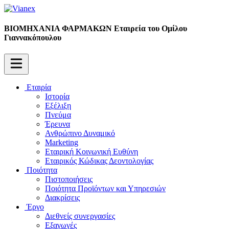
ΒΙΟΜΗΧΑΝΙΑ ΦΑΡΜΑΚΩΝ
Εταιρεία του Ομίλου
Γιαννακόπουλου
Εταιρία
Ιστορία
Εξέλιξη
Πνεύμα
Έρευνα
Ανθρώπινο Δυναμικό
Marketing
Εταιρική Κοινωνική Ευθύνη
Εταιρικός Κώδικας Δεοντολογίας
Ποιότητα
Πιστοποιήσεις
Ποιότητα Προϊόντων και Υπηρεσιών
Διακρίσεις
Έργο
Διεθνείς συνεργασίες
Εξαγωγές