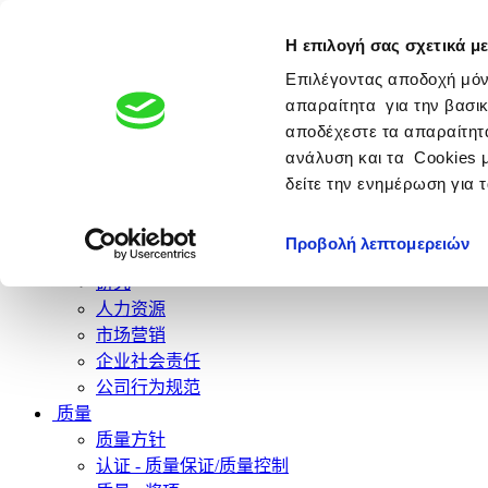
Η επιλογή σας σχετικά με
制药公司
Giannakopoulos 集团成员
Επιλέγοντας αποδοχή μόν
απαραίτητα για την βασικ
αποδέχεστε τα απαραίτητα
ανάλυση και τα Cookies 
公司
δείτε την ενημέρωση για 
历史
未来
Προβολή λεπτομερειών
公司文化
研究
人力资源
市场营销
企业社会责任
公司行为规范
质量
质量方针
认证 - 质量保证/质量控制