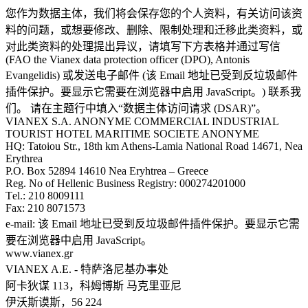
您作为数据主体，我们将会保存您的个人资料，有关访问该资
料的问题，或想要修改、删除、限制处理和迁移此类资料，或
对此类资料的处理提出异议，请填写下方表格并通过写信
(FAO the Vianex data protection officer (DPO), Antonis
Evangelidis) 或发送电子邮件 (
该 Email 地址已受到反垃圾邮件
插件保护。要显示它需要在浏览器中启用 JavaScript。
) 联系我
们。 请在主题行中填入“数据主体访问请求 (DSAR)”。
VIANEX S.A. ANONYME COMMERCIAL INDUSTRIAL
TOURIST HOTEL MARITIME SOCIETE ANONYME
HQ: Tatoiou Str., 18th km Athens-Lamia National Road 14671, Nea
Erythrea
P.O. Box 52894 14610 Nea Eryhtrea – Greece
Reg. Nο of Hellenic Business Registry: 000274201000
Τel.: 210 8009111
Fax: 210 8071573
e-mail:
该 Email 地址已受到反垃圾邮件插件保护。要显示它需
要在浏览器中启用 JavaScript。
www.vianex.gr
VIANEX A.E. - 特萨洛尼基办事处
阿卡狄谋 113，科姆博斯 马克里亚尼
伊沃斯谟斯，56 224