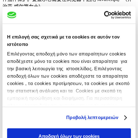
治亚·威尔第女士）。
与出口相关的事项，请联系我们：
该 Email 地址已受到反垃圾
邮件插件保护。要显示它需要在浏览器中启用 JavaScript。
(Mr Andreas Milionis)。
Η επιλογή σας σχετικά με τα cookies σε αυτόν τον
ιστότοπο
有关任何合作建议，请联系业务发展部：
该 Email 地址已受到
Επιλέγοντας αποδοχή μόνο των απαραίτητων cookies
反垃圾邮件插件保护。要显示它需要在浏览器中启用
αποδέχεστε μόνο τα cookies που είναι απαραίτητα για
JavaScript。
（Evi Vallianatou 夫人）
την βασική λειτουργία της ιστοσελίδας. Επιλέγοντας
如有关于商业道德/企业合规方面的问题，请联系 先生
该
αποδοχή όλων των cookies αποδέχεστε τα απαραίτητα
Email 地址已受到反垃圾邮件插件保护。要显示它需要在浏览
cookies , τα cookies προτίμησεων, τα cookies με σκοπό
器中启用 JavaScript。
την στατιστική ανάλυση και τα Cookies με σκοπό τη
对于所有感兴趣的人士，公司行为和道德规范已发布到公司网
εμπορική προώθηση και διαφήμιση. Για περισσότερη
站上，可进行查阅：
πληροφόρηση δείτε την ενημέρωση για τα cookies
www.vianex.gr
στο
https://www.vianex.gr/cookies
www.vian.gr
Προβολή λεπτομερειών
对于公司行为和道德规范合规性的相关问题，我们的免费帮助
热线全天 24 小时，一周 7 天为您服务。
Αποδοχή όλων των cookies