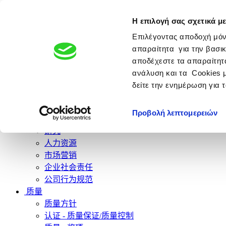
Η επιλογή σας σχετικά με
制药公司
Giannakopoulos 集团成员
Επιλέγοντας αποδοχή μόν
απαραίτητα για την βασικ
αποδέχεστε τα απαραίτητα
ανάλυση και τα Cookies 
公司
δείτε την ενημέρωση για 
历史
未来
Προβολή λεπτομερειών
公司文化
研究
人力资源
市场营销
企业社会责任
公司行为规范
质量
质量方针
认证 - 质量保证/质量控制