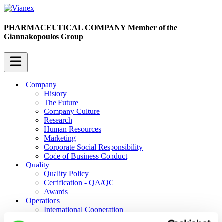
PHARMACEUTICAL COMPANY
Member of the
Giannakopoulos Group
Company
History
The Future
Company Culture
Research
Human Resources
Marketing
Corporate Social Responsibility
Code of Business Conduct
Quality
Quality Policy
Certification - QA/QC
Awards
Operations
International Cooperation
Exports