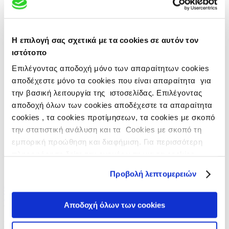
VIANEX Products
VIAN S.A.
Production
Facilities
Η επιλογή σας σχετικά με τα cookies σε αυτόν τον
Headquarters
Plant A
ιστότοπο
Plant B
Επιλέγοντας αποδοχή μόνο των απαραίτητων cookies
Plant C
Plant D
αποδέχεστε μόνο τα cookies που είναι απαραίτητα για
Research and Development Center
την βασική λειτουργία της ιστοσελίδας. Επιλέγοντας
News
αποδοχή όλων των cookies αποδέχεστε τα απαραίτητα
Careers
cookies , τα cookies προτίμησεων, τα cookies με σκοπό
ΕΛ
την στατιστική ανάλυση και τα Cookies με σκοπό τη
EN
εμπορική προώθηση και διαφήμιση. Για περισσότερη
SP
RU
πληροφόρηση δείτε την ενημέρωση για τα cookies
CH
στο
https://www.vianex.gr/cookies
AR
Προβολή λεπτομερειών
Contact
|
Sitemap
|
Financial Information
Terms of Use
|
Privacy Policy
|
Cookie Policy
Αποδοχή όλων των cookies
© 2014-2026 VIANEX S.A.
Designed © Developed by Clickhouse