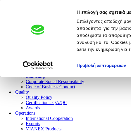
Η επιλογή σας σχετικά με
PHARMACEUTICAL COMPANY
Member of the Giannakopo
Επιλέγοντας αποδοχή μόν
απαραίτητα για την βασικ
αποδέχεστε τα απαραίτητα
ανάλυση και τα Cookies 
Company
δείτε την ενημέρωση για 
History
The Future
Company Culture
Προβολή λεπτομερειών
Research
Human Resources
Marketing
Corporate Social Responsibility
Code of Business Conduct
Quality
Quality Policy
Certification - QA/QC
Awards
Operations
International Cooperation
Exports
VIANEX Products