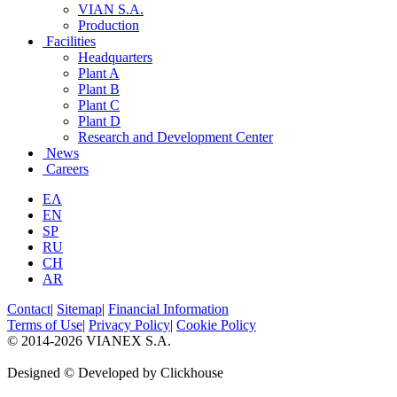
VIAN S.A.
Production
Facilities
Headquarters
Plant A
Plant B
Plant C
Plant D
Research and Development Center
News
Careers
ΕΛ
EN
SP
RU
CH
AR
Contact
|
Sitemap
|
Financial Information
Terms of Use
|
Privacy Policy
|
Cookie Policy
© 2014-2026 VIANEX S.A.
Designed © Developed by Clickhouse