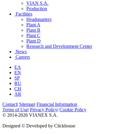
VIAN S.A.
Production
Facilities
Headquarters
Plant A
Plant B
Plant C
Plant D
Research and Development Center
News
Careers
ΕΛ
EN
SP
RU
CH
AR
Contact
|
Sitemap
|
Financial Information
Terms of Use
|
Privacy Policy
|
Cookie Policy
© 2014-2026 VIANEX S.A.
Designed © Developed by Clickhouse