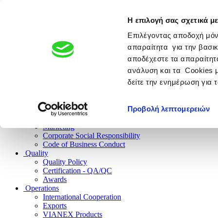
Η επιλογή σας σχετικά με
PHARMACEUTICAL COMPANY
Member of the Giannakopo
Επιλέγοντας αποδοχή μόν
απαραίτητα για την βασικ
αποδέχεστε τα απαραίτητα
ανάλυση και τα Cookies 
Company
δείτε την ενημέρωση για 
History
The Future
Company Culture
Προβολή λεπτομερειών
Research
Human Resources
Marketing
Corporate Social Responsibility
Code of Business Conduct
Quality
Quality Policy
Certification - QA/QC
Awards
Operations
International Cooperation
Exports
VIANEX Products